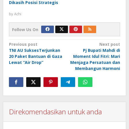
Dikasih Posisi Strategis
by
Achi
Follow Us On
Post
Previous post
Next post
TNI AU SuksesTerjunkan
Pj Bupati Mahdi di
navigation
20 Paket Bantuan di Gaza
Moment Idul Fitri: Mari
Lewat “Air Drop”
Menjaga Persatuan dan
Membangun Harmoni
Direkomendasikan untuk anda