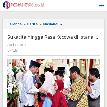
Skip
to
content
Sukacita
Beranda
»
Berita
»
Nasional
»
hingga
Rasa
Sukacita hingga Rasa Kecewa di Istana….
Kecewa
di
by
April 11, 2024
Achi
Istana....
by
Achi