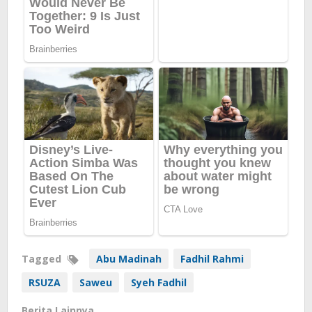
Tagged
Abu Madinah
Fadhil Rahmi
RSUZA
Saweu
Syeh Fadhil
Berita Lainnya