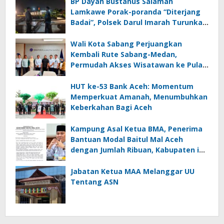
BP Dayah Bustanus Salamah
Lamkawe Porak-poranda “Diterjang
Badai”, Polsek Darul Imarah Turunkan
Personel
Wali Kota Sabang Perjuangkan
Kembali Rute Sabang-Medan,
Permudah Akses Wisatawan ke Pulau
Weh
HUT ke-53 Bank Aceh: Momentum
Memperkuat Amanah, Menumbuhkan
Keberkahan Bagi Aceh
Kampung Asal Ketua BMA, Penerima
Bantuan Modal Baitul Mal Aceh
dengan Jumlah Ribuan, Kabupaten ini
Nol Penerima
Jabatan Ketua MAA Melanggar UU
Tentang ASN