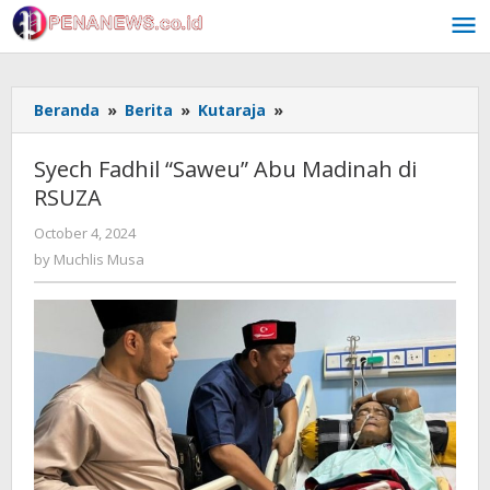
Skip
to
content
Syech
Beranda
»
Berita
»
Kutaraja
»
Fadhil
"Saweu"
Syech Fadhil “Saweu” Abu Madinah di
Abu
RSUZA
Madinah
di
by
October 4, 2024
RSUZA
Muchlis
by
Muchlis Musa
Musa