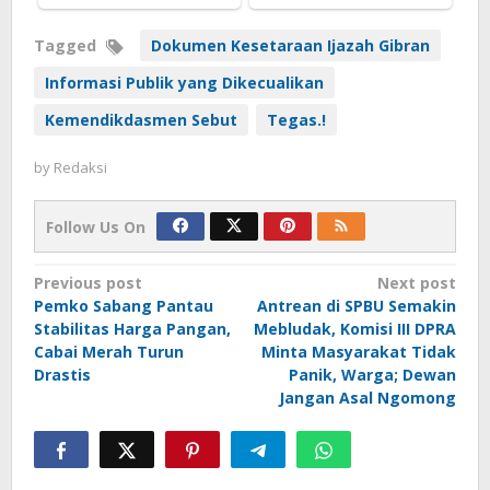
Tagged
Dokumen Kesetaraan Ijazah Gibran
Informasi Publik yang Dikecualikan
Kemendikdasmen Sebut
Tegas.!
by
Redaksi
Follow Us On
Post
Previous post
Next post
Pemko Sabang Pantau
Antrean di SPBU Semakin
navigation
Stabilitas Harga Pangan,
Mebludak, Komisi III DPRA
Cabai Merah Turun
Minta Masyarakat Tidak
Drastis
Panik, Warga; Dewan
Jangan Asal Ngomong