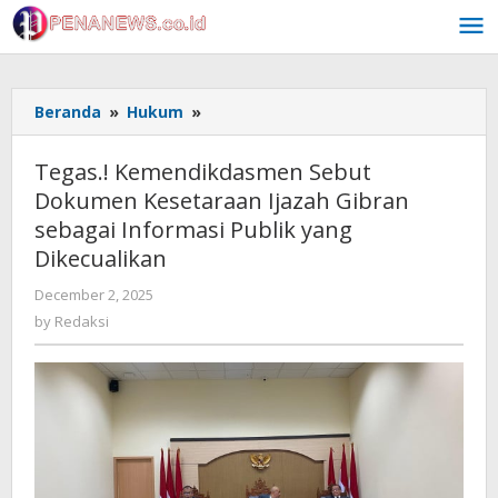
Skip
to
content
Tegas.!
Beranda
»
Hukum
»
Kemendikdasmen
Sebut
Tegas.! Kemendikdasmen Sebut
Dokumen
Dokumen Kesetaraan Ijazah Gibran
Kesetaraan
sebagai Informasi Publik yang
Ijazah
Gibran
Dikecualikan
sebagai
by
December 2, 2025
Informasi
Redaksi
Publik
by
Redaksi
yang
Dikecualikan