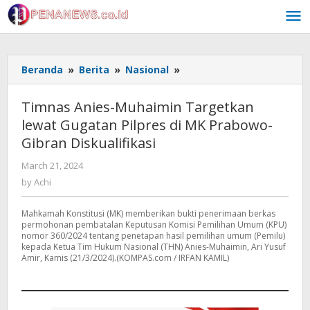
Skip
to
content
Timnas
Beranda
»
Berita
»
Nasional
»
Anies-
Muhaimin
Timnas Anies-Muhaimin Targetkan
Targetkan
lewat Gugatan Pilpres di MK Prabowo-
lewat
Gibran Diskualifikasi
Gugatan
Pilpres
by
March 21, 2024
di
Achi
by
Achi
MK
Prabowo-
Gibran
Mahkamah Konstitusi (MK) memberikan bukti penerimaan berkas
permohonan pembatalan Keputusan Komisi Pemilihan Umum (KPU)
Diskualifikasi
nomor 360/2024 tentang penetapan hasil pemilihan umum (Pemilu)
kepada Ketua Tim Hukum Nasional (THN) Anies-Muhaimin, Ari Yusuf
Amir, Kamis (21/3/2024).(KOMPAS.com / IRFAN KAMIL)