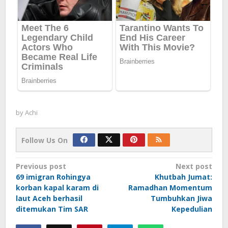
by
Achi
Follow Us On
Post
Previous post
Next post
69 imigran Rohingya
Khutbah Jumat:
navigation
korban kapal karam di
Ramadhan Momentum
laut Aceh berhasil
Tumbuhkan Jiwa
ditemukan Tim SAR
Kepedulian