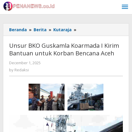
Skip
to
content
Unsur
Beranda
»
Berita
»
Kutaraja
»
BKO
Guskamla
Unsur BKO Guskamla Koarmada I Kirim
Koarmada
Bantuan untuk Korban Bencana Aceh
I
Kirim
by
December 1, 2025
Bantuan
Redaksi
by
Redaksi
untuk
Korban
Bencana
Aceh