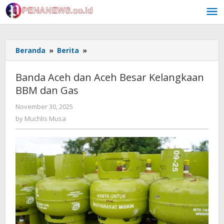
Skip
to
content
Banda
Beranda
»
Berita
»
Aceh
dan
Banda Aceh dan Aceh Besar Kelangkaan
Aceh
BBM dan Gas
Besar
Kelangkaan
by
November 30, 2025
BBM
Muchlis
by
Muchlis Musa
dan
Musa
Gas