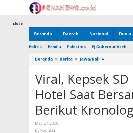
Skip
to
content
close
Beranda
Daerah
Nasional
Dunia
Politik
Pemilu
Palestina
Pj Gubernur Aceh
Viral,
Beranda
»
Berita
»
Jawa/Bali
»
Kepsek
SD
Viral, Kepsek SD
Meninggal
di
Hotel Saat Bers
Kamar
Hotel
Saat
Berikut Kronolog
Bersama
Bu
Guru
by
May 27, 2026
PPPK,
Redaksi
by
Redaksi