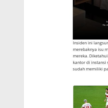
Insiden ini langsu
merebaknya isu m
mereka. Diketahu
kantor di instans
sudah memiliki p