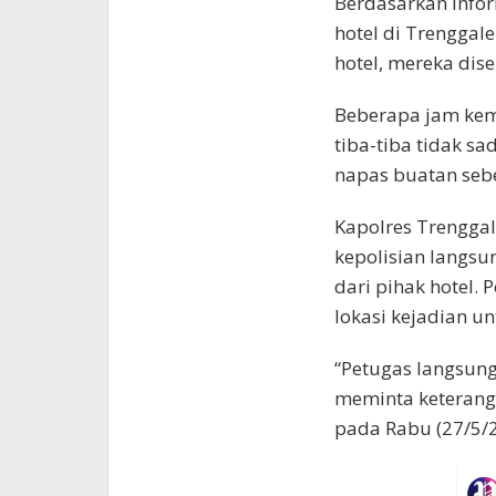
Berdasarkan info
hotel di Trenggal
hotel, mereka dis
Beberapa jam kem
tiba-tiba tidak s
napas buatan seb
Kapolres Trenggal
kepolisian langsu
dari pihak hotel.
lokasi kejadian u
“Petugas langsung
meminta keterangan
pada Rabu (27/5/2