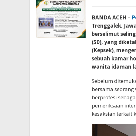
BANDA ACEH –
P
Trenggalek, Jaw
berselimut seling
(50), yang diket
(Kepsek), menge
sebuah kamar ho
wanita idaman la
Sebelum ditemuka
bersama seorang w
berprofesi sebaga
pemeriksaan inten
kesaksian terkait 