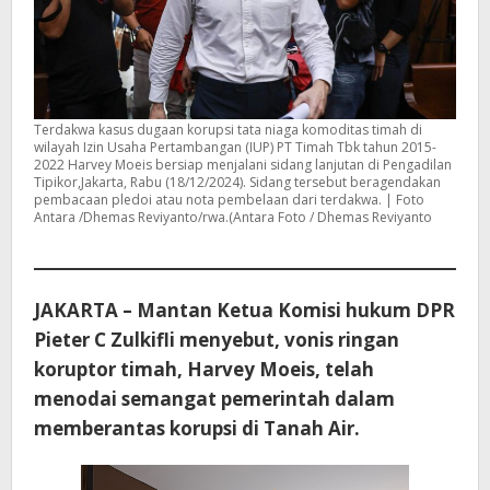
Terdakwa kasus dugaan korupsi tata niaga komoditas timah di
wilayah Izin Usaha Pertambangan (IUP) PT Timah Tbk tahun 2015-
2022 Harvey Moeis bersiap menjalani sidang lanjutan di Pengadilan
Tipikor,Jakarta, Rabu (18/12/2024). Sidang tersebut beragendakan
pembacaan pledoi atau nota pembelaan dari terdakwa. | Foto
Antara /Dhemas Reviyanto/rwa.(Antara Foto / Dhemas Reviyanto
JAKARTA – Mantan Ketua Komisi hukum DPR
Pieter C Zulkifli menyebut, vonis ringan
koruptor timah, Harvey Moeis, telah
menodai semangat pemerintah dalam
memberantas korupsi di Tanah Air.