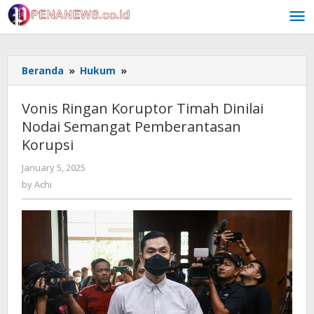
Skip
to
content
Vonis
Beranda
»
Hukum
»
Ringan
Koruptor
Vonis Ringan Koruptor Timah Dinilai
Timah
Nodai Semangat Pemberantasan
Dinilai
Korupsi
Nodai
Semangat
by
January 5, 2025
Pemberantasan
Achi
by
Achi
Korupsi