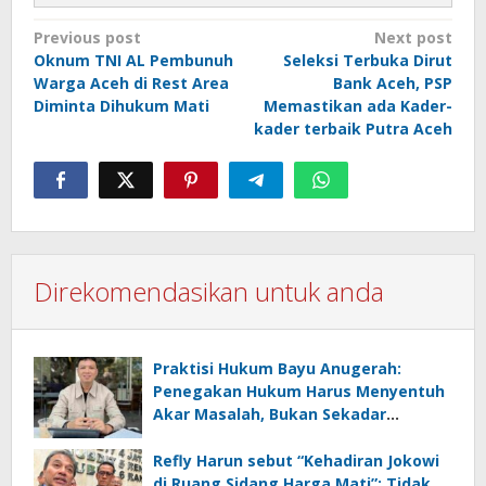
Post
Previous post
Next post
Oknum TNI AL Pembunuh
Seleksi Terbuka Dirut
navigation
Warga Aceh di Rest Area
Bank Aceh, PSP
Diminta Dihukum Mati
Memastikan ada Kader-
kader terbaik Putra Aceh
Direkomendasikan untuk anda
Praktisi Hukum Bayu Anugerah:
Penegakan Hukum Harus Menyentuh
Akar Masalah, Bukan Sekadar
Menghukum
Refly Harun sebut “Kehadiran Jokowi
di Ruang Sidang Harga Mati”; Tidak