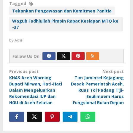
Tagged
Tekankan Pengawasan dan Komitmen Panitia
Wagub Fadhlullah Pimpin Rapat Kesiapan MTQ ke
-37
by
Achi
Follow Us On
Post
Previous post
Next post
KHAS Aceh Warning
Tim Jamintel Kejagung
navigation
Bupati Mirwan, Hati-Hati
Desak Pemerintah Aceh,
Dalam Mengeluarkan
Ruas Tol Padang Tiji-
Rekomendasi IUP dan
Seulimuem Harus
HGU di Aceh Selatan
Fungsional Bulan Depan