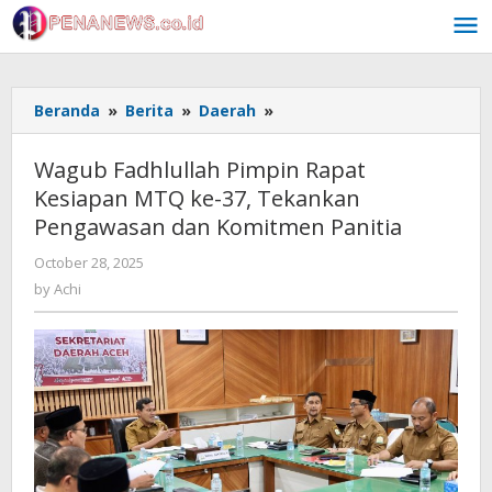
Skip
to
content
Wagub
Beranda
»
Berita
»
Daerah
»
Fadhlullah
Pimpin
Wagub Fadhlullah Pimpin Rapat
Rapat
Kesiapan MTQ ke-37, Tekankan
Kesiapan
Pengawasan dan Komitmen Panitia
MTQ
ke-
by
October 28, 2025
37,
Achi
by
Achi
Tekankan
Pengawasan
dan
Komitmen
Panitia