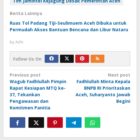
Tim Jamintel Kejagung Desak Pemerintah Aceh
Berita Lainnya
Ruas Tol Padang Tiji-Seulimuem Aceh Dibuka untuk
Permudah Akses Bantuan Bencana dan Libur Nataru
by
Achi
Follow Us On
Post
Previous post
Next post
Wagub Fadhlullah Pimpin
Fadhlullah Minta Kepala
navigation
Rapat Kesiapan MTQ ke-
BNPB RI Prioritaskan
37, Tekankan
Aceh, Suharyanto Jawab
Pengawasan dan
Begini
Komitmen Panitia