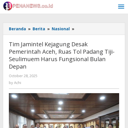
Skip
to
content
Tim
Beranda
»
Berita
»
Nasional
»
Jamintel
Kejagung
Tim Jamintel Kejagung Desak
Desak
Pemerintah Aceh, Ruas Tol Padang Tiji-
Pemerintah
Seulimuem Harus Fungsional Bulan
Aceh,
Ruas
Depan
Tol
by
October 28, 2025
Padang
Achi
Tiji-
by
Achi
Seulimuem
Harus
Fungsional
Bulan
Depan