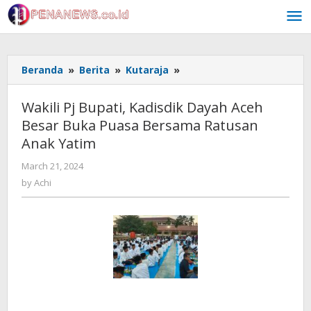
Skip
to
content
Wakili
Beranda
»
Berita
»
Kutaraja
»
Pj
Bupati,
Wakili Pj Bupati, Kadisdik Dayah Aceh
Kadisdik
Besar Buka Puasa Bersama Ratusan
Dayah
Anak Yatim
Aceh
Besar
by
March 21, 2024
Buka
Achi
by
Achi
Puasa
Bersama
Ratusan
Anak
Yatim