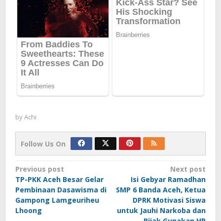
by
Achi
Follow Us On
Post
Previous post
Next post
TP-PKK Aceh Besar Gelar
Isi Gebyar Ramadhan
navigation
Pembinaan Dasawisma di
SMP 6 Banda Aceh, Ketua
Gampong Lamgeuriheu
DPRK Motivasi Siswa
Lhoong
untuk Jauhi Narkoba dan
Bijak Gunakan HP