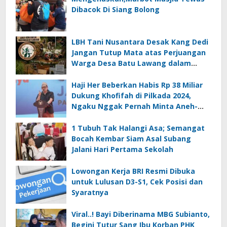
Dibacok Di Siang Bolong
LBH Tani Nusantara Desak Kang Dedi
Jangan Tutup Mata atas Perjuangan
Warga Desa Batu Lawang dalam
Sengketa Pembebasan Lahan
PT.MPM
Haji Her Beberkan Habis Rp 38 Miliar
Dukung Khofifah di Pilkada 2024,
Ngaku Nggak Pernah Minta Aneh-
aneh
1 Tubuh Tak Halangi Asa; Semangat
Bocah Kembar Siam Asal Subang
Jalani Hari Pertama Sekolah
Lowongan Kerja BRI Resmi Dibuka
untuk Lulusan D3-S1, Cek Posisi dan
Syaratnya
Viral..! Bayi Diberinama MBG Subianto,
Begini Tutur Sang Ibu Korban PHK