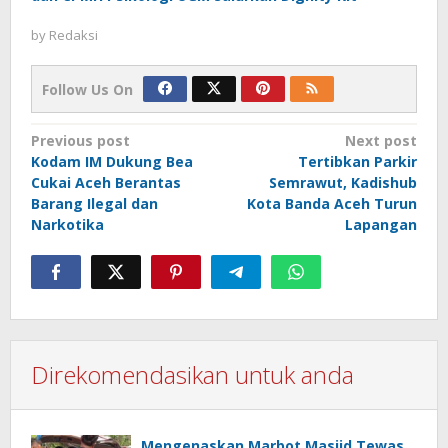
by
Redaksi
Follow Us On
Post
Previous post
Next post
Kodam IM Dukung Bea
Tertibkan Parkir
navigation
Cukai Aceh Berantas
Semrawut, Kadishub
Barang Ilegal dan
Kota Banda Aceh Turun
Narkotika
Lapangan
Direkomendasikan untuk anda
Mengenaskan,Marbot Masjid Tewas