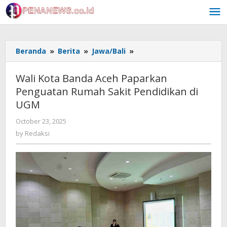
Skip
to
content
Wali
Beranda
»
Berita
»
Jawa/Bali
»
Kota
Banda
Wali Kota Banda Aceh Paparkan
Aceh
Penguatan Rumah Sakit Pendidikan di
Paparkan
UGM
Penguatan
Rumah
by
October 23, 2025
Sakit
Redaksi
by
Redaksi
Pendidikan
di
UGM