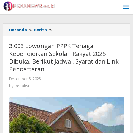
Skip
to
content
3.003
Beranda
»
Berita
»
Lowongan
PPPK
3.003 Lowongan PPPK Tenaga
Tenaga
Kependidikan Sekolah Rakyat 2025
Kependidikan
Dibuka, Berikut Jadwal, Syarat dan Link
Sekolah
Rakyat
Pendaftaran
2025
by
December 5, 2025
Dibuka,
Redaksi
Berikut
by
Redaksi
Jadwal,
Syarat
dan
Link
Pendaftaran