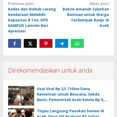
Post
Previous post
Next post
Kades dan Dishub Larang
Bakrie Amanah Salurkan
navigation
Kendaraan Melebihi
Bantuan untuk Warga
Kapasitas 8 Ton, DPD
Terdampak Banjir di
KAMPUD Lamtim Beri
Aceh
Apresiasi
Direkomendasikan untuk anda
Usai Viral Rp 2,5 Triliun Dana
Kementan untuk Bencana, Sekda
Nasir; Pemerintah Aceh kelola Rp 9,7
Miliar
Tinjau Langsung Pasokan Semen di
Aceh, Dirut SIG Evaluasi PT Solusi