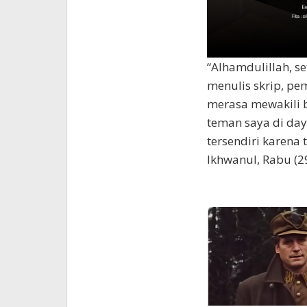
“Alhamdulillah, s
menulis skrip, pem
merasa mewakili 
teman saya di day
tersendiri karena 
Ikhwanul, Rabu (2