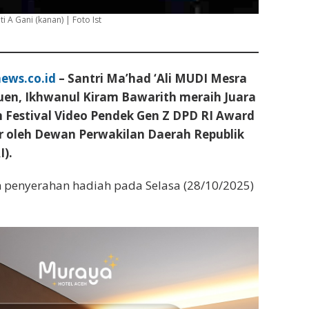
i A Gani (kanan) | Foto Ist
ews.co.id
– Santri Ma’had ‘Ali MUDI Mesra
uen, Ikhwanul Kiram Bawarith meraih Juara
 Festival Video Pendek Gen Z DPD RI Award
r oleh Dewan Perwakilan Daerah Republik
I).
enyerahan hadiah pada Selasa (28/10/2025)