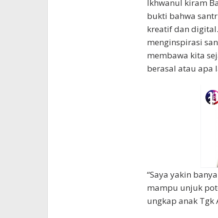
Ikhwanul kiram B
bukti bahwa santr
kreatif dan digita
menginspirasi sant
membawa kita sej
berasal atau apa l
“Saya yakin banyak
mampu unjuk pote
ungkap anak Tgk A