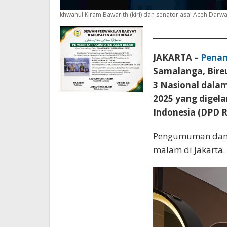
khwanul Kiram Bawarith (kiri) dan senator asal Aceh Darwat
JAKARTA –
Penan
Samalanga, Bire
3 Nasional dalam
2025 yang digela
Indonesia (DPD R
Pengumuman dan p
malam di Jakarta.