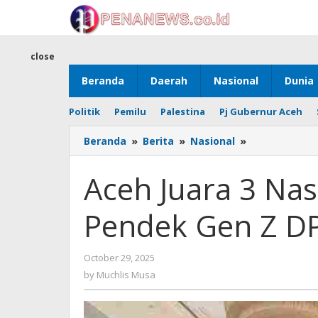
Skip
to
content
close
Beranda
Daerah
Nasional
Dunia
Politik
Pemilu
Palestina
Pj Gubernur Aceh
Aceh
Beranda
»
Berita
»
Nasional
»
Juara
3
Aceh Juara 3 Nasi
Nasional,
Festival
Pendek Gen Z D
Video
Pendek
Gen
by
October 29, 2025
Z
Muchlis
DPD
by
Muchlis Musa
Musa
RI
Award