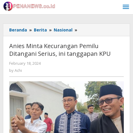
Skip
to
content
Anies
Beranda
»
Berita
»
Nasional
»
Minta
Kecurangan
Anies Minta Kecurangan Pemilu
Pemilu
Ditangani Serius, ini tanggapan KPU
Ditangani
Serius,
by
February 18, 2024
ini
Achi
by
Achi
tanggapan
KPU