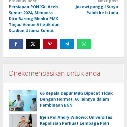
Post
Previous post
Next post
Persiapan PON XXI Aceh-
Jokowi panggil Surya
navigation
Sumut 2024, Menpora
Paloh ke Istana
Dito Bareng Menko PMK
Tinjau Venue Atletik dan
Stadion Utama Sumut
Direkomendasikan untuk anda
66 Kepala Dapur MBG Dipecat Tidak
Dengan Hormat, 60 lainnya dalam
Pembinaan BGN
Irjen Pol Andry Wibowo: Universitas
Kepolisian Perkuat Lembaga Polri