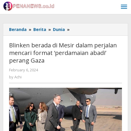
Skip
to
content
Blinken
Beranda
»
Berita
»
Dunia
»
berada
di
Blinken berada di Mesir dalam perjalan
Mesir
mencari format ‘perdamaian abadi’
dalam
perang Gaza
perjalan
mencari
by
February 6, 2024
format
Achi
by
Achi
'perdamaian
abadi'
perang
Gaza