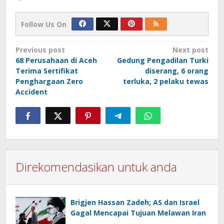
Follow Us On
Post
Previous post
Next post
68 Perusahaan di Aceh
Gedung Pengadilan Turki
navigation
Terima Sertifikat
diserang, 6 orang
Penghargaan Zero
terluka, 2 pelaku tewas
Accident
Direkomendasikan untuk anda
Brigjen Hassan Zadeh; AS dan Israel
Gagal Mencapai Tujuan Melawan Iran