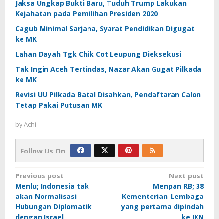
Jaksa Ungkap Bukti Baru, Tuduh Trump Lakukan
Kejahatan pada Pemilihan Presiden 2020
Cagub Minimal Sarjana, Syarat Pendidikan Digugat
ke MK
Lahan Dayah Tgk Chik Cot Leupung Dieksekusi
Tak Ingin Aceh Tertindas, Nazar Akan Gugat Pilkada
ke MK
Revisi UU Pilkada Batal Disahkan, Pendaftaran Calon
Tetap Pakai Putusan MK
by
Achi
Follow Us On
Post
Previous post
Next post
Menlu; Indonesia tak
Menpan RB; 38
navigation
akan Normalisasi
Kementerian-Lembaga
Hubungan Diplomatik
yang pertama dipindah
dengan Israel
ke IKN