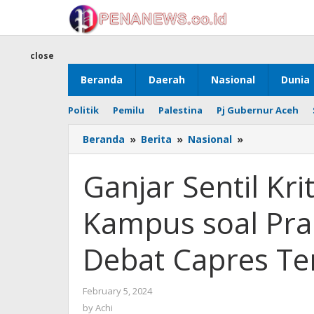
Skip
to
content
close
Beranda
Daerah
Nasional
Dunia
Politik
Pemilu
Palestina
Pj Gubernur Aceh
Ganjar
Beranda
»
Berita
»
Nasional
»
Sentil
Kritik
Ganjar Sentil Kr
para
Tokoh
Kampus soal Pra
dan
Kampus
soal
Debat Capres Te
Praktik
Demokrasi
di
by
February 5, 2024
Debat
Achi
by
Achi