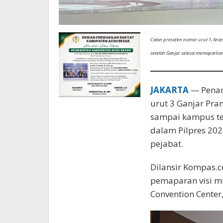
Calon presiden nomor urut 1, Ani
setelah Ganjar selesai memaparka
JAKARTA
— Penane
urut 3 Ganjar Pra
sampai kampus ter
dalam Pilpres 202
pejabat.
Dilansir Kompas.c
pemaparan visi mis
Convention Center,