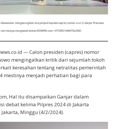
es Baswedan, mengacungkan dua jempol kepada capres nomor urut 3, Ganjar Pranowo,
n visi-misinya mengawali debat.(KOMPAS.com / VITORIO MANTALEAN)
ws.co.id — Calon presiden (capres) nomor
nowo mengingatkan kritik dari sejumlah tokoh
kait keresahan tentang netralitas pemerintah
4 mestinya menjadi perhatian bagi para
om, Hal itu disampaikan Ganjar dalam
i debat kelima Pilpres 2024 di Jakarta
 Jakarta, Minggu (4/2/2024).