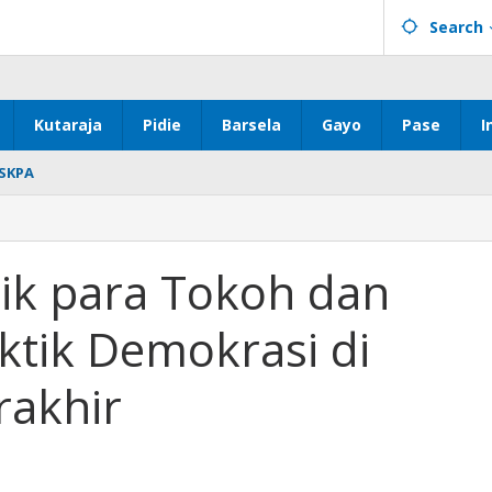
Search
Kutaraja
Pidie
Barsela
Gayo
Pase
I
SKPA
itik para Tokoh dan
ktik Demokrasi di
rakhir