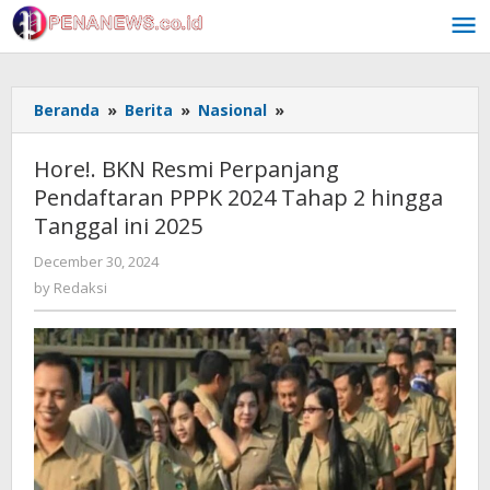
Skip
to
content
Hore!.
Beranda
»
Berita
»
Nasional
»
BKN
Resmi
Hore!. BKN Resmi Perpanjang
Perpanjang
Pendaftaran PPPK 2024 Tahap 2 hingga
Pendaftaran
Tanggal ini 2025
PPPK
2024
by
December 30, 2024
Tahap
Redaksi
by
Redaksi
2
hingga
Tanggal
ini
2025