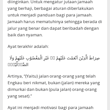
diinginkan. Untuk mengatur jutaan jamaah
yang berhaji, berbagai aturan diberlakukan
untuk menjadi panduan bagi para jamaah.
Jamaah harus mematuhinya sehingga berada di
jalur yang benar dan dapat beribadah dengan
baik dan nyaman.
Ayat terakhir adalah:
صِرَاطَ الَّذِيْنَ اَنْعَمْتَ عَلَيْهِمْ ەۙ غَيْرِ الْمَغْضُوْبِ عَلَيْهِمْ وَلَا
الضَّاۤلِّيْنَࣖ
Artinya, “(Yaitu) jalan orang-orang yang telah
Engkau beri nikmat, bukan (jalan) mereka yang
dimurkai dan bukan (pula jalan) orang-orang
yang sesat).”
Ayat ini menjadi motivasi bagi para jamaah