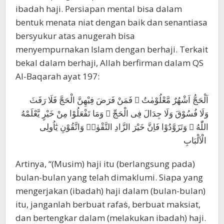
ibadah haji. Persiapan mental bisa dalam
bentuk menata niat dengan baik dan senantiasa
bersyukur atas anugerah bisa
menyempurnakan Islam dengan berhaji. Terkait
bekal dalam berhaji, Allah berfirman dalam QS
Al-Baqarah ayat 197:
اَلْحَجُّ اَشْهُرٌ مَّعْلُوْمٰتٌ ۚ فَمَنْ فَرَضَ فِيْهِنَّ الْحَجَّ فَلَا رَفَثَ
وَلَا فُسُوْقَ وَلَا جِدَالَ فِى الْحَجِّ ۗ وَمَا تَفْعَلُوْا مِنْ خَيْرٍ يَّعْلَمْهُ
اللّٰهُ ۗ وَتَزَوَّدُوْا فَاِنَّ خَيْرَ الزَّادِ التَّقْوٰىۖ وَاتَّقُوْنِ يٰٓاُولِى
الْاَلْبَابِ
Artinya, “(Musim) haji itu (berlangsung pada)
bulan-bulan yang telah dimaklumi. Siapa yang
mengerjakan (ibadah) haji dalam (bulan-bulan)
itu, janganlah berbuat rafaṡ, berbuat maksiat,
dan bertengkar dalam (melakukan ibadah) haji.