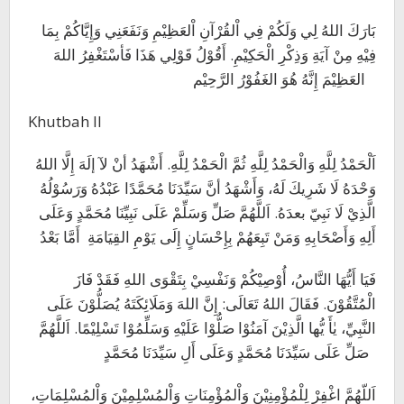
بَارَكَ اللهُ لِي وَلَكُمْ فِي اْلقُرْآنِ اْلعَظِيْمِ وَنَفَعَنِي وَإِيَّاكُمْ بِمَا
فِيْهِ مِنْ آيَةِ وَذِكْرِ الْحَكِيْمِ. أَقُوْلُ قَوْلِي هَذَا فَأسْتَغْفِرُ اللهَ
العَظِيْمَ إِنَّهُ هُوَ الغَفُوْرُ الرَّحِيْم
Khutbah II
اَلْحَمْدُ لِلَّهِ وَالْحَمْدُ لِلَّهِ ثُمَّ الْحَمْدُ لِلَّهِ. أَشْهَدُ أنْ لآ إلَهَ إِلَّا اللهُ
وَحْدَهُ لَا شَرِيكَ لَهُ، وَأَشْهَدُ أنَّ سَيِّدَنَا مُحَمَّدًا عَبْدُهُ وَرَسُوْلُهُ
الَّذِيْ لَا نَبِيّ بعدَهُ. اَللَّهُمَّ صَلِّ وَسَلِّمْ عَلَى نَبِيِّنَا مُحَمَّدٍ وَعَلَى
أَلِهِ وَأَصْحَابِهِ وَمَنْ تَبِعَهُمْ بِإِحْسَانٍ إِلَى يَوْمِ القِيَامَةِ أَمَّا بَعْدُ
فَيَا أَيُّهَا النَّاسُ، أُوْصِيْكُمْ وَنَفْسِيْ بِتَقْوَى اللهِ فَقَدْ فَازَ
الْمُتَّقُوْنَ. فَقَالَ اللهُ تَعَالَى: إِنَّ اللهَ وَمَلَائِكَتَهُ يُصَلُّوْنَ عَلَى
النَّبِيِّ، يٰأَ يُّها الَّذِيْنَ آمَنُوْا صَلُّوْا عَلَيْهِ وَسَلِّمُوْا تَسْلِيْمًا. اَللَّهُمَّ
صَلِّ عَلَى سَيِّدَنَا مُحَمَّدٍ وَعَلَى أَلِ سَيِّدَنَا مُحَمَّدٍ
اَللّهُمَّ اغْفِرْ لِلْمُؤْمِنِيْنَ وَاْلمُؤْمِنَاتِ وَاْلمُسْلِمِيْنَ وَاْلمُسْلِمَاتِ،