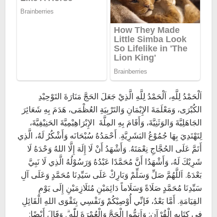
اَلْحَمْدُ لِلَّهِ، اَلْحَمْدُ لِلَّهِ الَّذِيْ جَعَلَ الحَجَّ مَنَارَةَ التَوْحِيْدِ
الكُبْرَى، وَمَعْلَمَةَ الإِيْمَانِ وَالتَرْبِيَةِ العُظْمَى، هَدَمَ بِهِ شَعَائِرَ
الجَاهَلِيَّةَ وَالوَثَنِيَّةَ، وَأَقَامَ بِهِ المِلَّةَ الإِبْرَاهِيْمِيَّةَ الحَنِيْفِيَّةَ،
لِتَهْتَدِيَ بِهَا جُمُوْعُ البَشَرِيَّةِ. أَحْمَدُهُ سُبْحَانَه وَأَشْكُرُ لَهُ، الَّذِي
أَتَمَّ عَلَى الحُجَّاجِ نِعْمَتَهُ. وَأَشْهَدُ أَنْ لَا إِلَهَ إِلَّا اللهُ وَحْدَهُ لَا
شَرِيْكَ لَهُ، وَأَشْهَدُا أَنَّ مُحَمَّدًا عَبْدُهُ وَرَسُوْلُهُ الَّذِي لَا نَبِيَّ
بَعْدَهُ. اَللَّهُمَّ صَلِّ وَسَلِّمْ وَبَارِكْ عَلَى سَيِّدِنَا مُحَمَّدٍ وَعَلَى آلِ
سَيِّدِنَا مُحَمَّدٍ صَلَاةً وَسَلَاماً دَائِمَيْنِ مُتَلَازِمَيْنِ إِلَى يَوْمِ
القِيَامَةِ. أَمَّا بَعْدُ، فَإنِّي أُوْصِيْكُمْ وَنَفْسِي بِتَقْوَى اللهِ الْقَائِلِ
فِي كِتَابِهِ الْقُرْآنِ: وَاَتِمُّوا الْحَجَّ وَالْعُمْرَةَ لِلّٰهِ ۗ. وَقَالَ أَيْضًا: