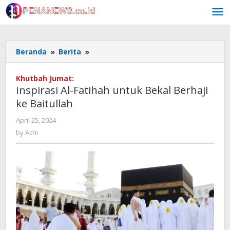
Skip
to
content
Inspirasi
Beranda
»
Berita
»
Al-
Fatihah
Khutbah Jumat:
untuk
Inspirasi Al-Fatihah untuk Bekal Berhaji
Bekal
ke Baitullah
Berhaji
ke
by
April 25, 2024
Baitullah
Achi
by
Achi