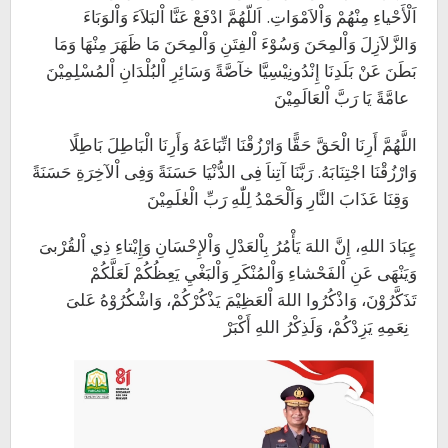
اَلْأَحْياءِ مِنْهُمْ وَاْلاَمْوَاتِ. اَللّهُمَّ ادْفَعْ عَنَّا اْلبَلاَءَ وَاْلوَبَاءَ
وَالزَّلاَزِلَ وَاْلمِحَنَ وَسُوْءَ اْلفِتَنِ وَاْلمِحَنَ مَا ظَهَرَ مِنْهَا وَمَا
بَطَنَ عَنْ بَلَدِنَا إِنْدُونِيْسِيَّا خآصَّةً وَسَائِرِ اْلبُلْدَانِ اْلمُسْلِمِيْنَ
عامَّةً يَا رَبَّ اْلعَالَمِيْنَ
اللَّهُمَّ أَرِنَا الْحَقَّ حَقًّا وَارْزُقْنَا اتِّبَاعَهُ وَأَرِنَا الْبَاطِلَ بَاطِلًا
وَارْزُقْنَا اجْتِنَابَهُ. رَبَّنَا آتِناَ فِى الدُّنْيَا حَسَنَةً وَفِى اْلآخِرَةِ حَسَنَةً
وَقِنَا عَذَابَ النَّارِ وَاَلْحَمْدُ لِلّٰهِ رَبِّ الْعٰلَمِيْنَ
عٍبَادَ اللهِ، إِنَّ اللهَ يَأْمُرُ بِاْلعَدْلِ وَاْلإِحْسَانِ وَإِيْتاءِ ذِي اْلقُرْبىَ
وَيَنْهَى عَنِ اْلفَحْشاءِ وَاْلمُنْكَرِ وَاْلبَغْيِ يَعِظُكُمْ لَعَلَّكُمْ
تَذَكَّرُوْنَ، وَاذْكُرُوا اللهَ اْلعَظِيْمَ يَذْكُرْكُمْ، وَاشْكُرُوْهُ عَلىَ
نِعَمِهِ يَزِدْكُمْ، وَلَذِكْرُ اللهِ أَكْبَرْ