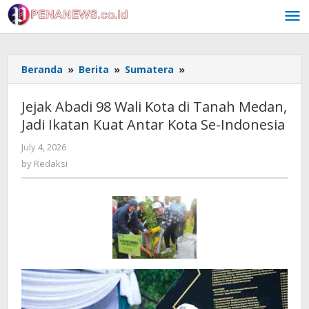
Skip
to
content
Jejak
Beranda
»
Berita
»
Sumatera
»
Abadi
98
Jejak Abadi 98 Wali Kota di Tanah Medan,
Wali
Jadi Ikatan Kuat Antar Kota Se-Indonesia
Kota
di
by
July 4, 2026
Tanah
Redaksi
by
Redaksi
Medan,
Jadi
Ikatan
Kuat
Antar
Kota
Se-
Indonesia