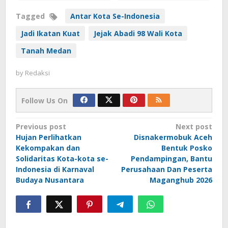
Tagged
Antar Kota Se-Indonesia
Jadi Ikatan Kuat
Jejak Abadi 98 Wali Kota
Tanah Medan
by
Redaksi
Follow Us On
Post
Previous post
Next post
Hujan Perlihatkan
Disnakermobuk Aceh
navigation
Kekompakan dan
Bentuk Posko
Solidaritas Kota-kota se-
Pendampingan, Bantu
Indonesia di Karnaval
Perusahaan Dan Peserta
Budaya Nusantara
Maganghub 2026