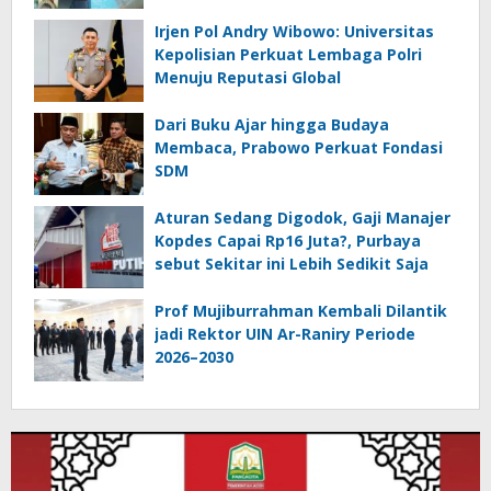
Irjen Pol Andry Wibowo: Universitas
Kepolisian Perkuat Lembaga Polri
Menuju Reputasi Global
Dari Buku Ajar hingga Budaya
Membaca, Prabowo Perkuat Fondasi
SDM
Aturan Sedang Digodok, Gaji Manajer
Kopdes Capai Rp16 Juta?, Purbaya
sebut Sekitar ini Lebih Sedikit Saja
Prof Mujiburrahman Kembali Dilantik
jadi Rektor UIN Ar-Raniry Periode
2026–2030