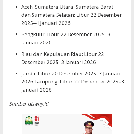
Aceh, Sumatera Utara, Sumatera Barat,
dan Sumatera Selatan: Libur 22 Desember
2025–4 Januari 2026
Bengkulu: Libur 22 Desember 2025–3
Januari 2026
Riau dan Kepulauan Riau: Libur 22
Desember 2025–3 Januari 2026
Jambi: Libur 20 Desember 2025–3 Januari
2026 Lampung: Libur 22 Desember 2025–3
Januari 2026
Sumber disway.id