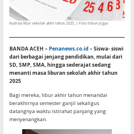
ilustrasi libur sekolah akhir tahun 2025, | Foto tribun jogya
BANDA ACEH –
Penanews.co.id
– Siswa- siswi
dari berbagai jenjang pendidikan, mulai dari
SD, SMP, SMA, hingga sederajat sedang
menanti masa liburan sekolah akhir tahun
2025
Bagi mereka, libur akhir tahun menandai
berakhirnya semester ganjil sekaligus
datangnya waktu istirahat panjang yang
menyenangkan.