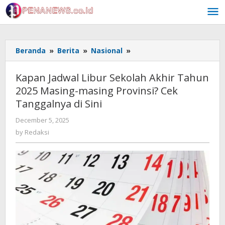
Skip
to
content
Kapan
Beranda
»
Berita
»
Nasional
»
Jadwal
Libur
Kapan Jadwal Libur Sekolah Akhir Tahun
Sekolah
2025 Masing-masing Provinsi? Cek
Akhir
Tanggalnya di Sini
Tahun
2025
by
December 5, 2025
Masing-
Redaksi
by
Redaksi
masing
Provinsi?
Cek
Tanggalnya
di
Sini