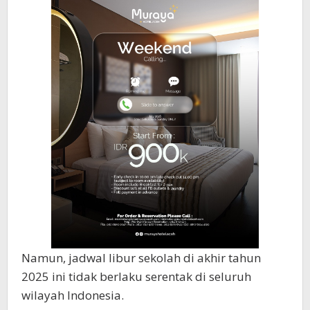
Namun, jadwal libur sekolah di akhir tahun
2025 ini tidak berlaku serentak di seluruh
wilayah Indonesia.