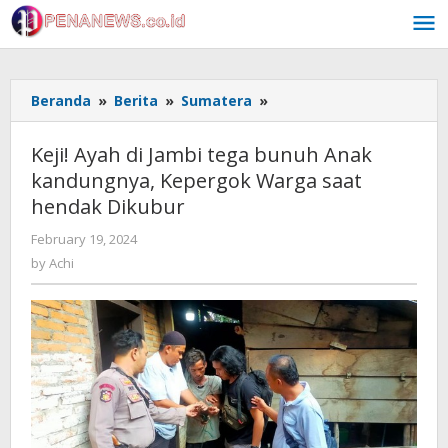
Skip
to
content
Keji!
Beranda
»
Berita
»
Sumatera
»
Ayah
di
Keji! Ayah di Jambi tega bunuh Anak
Jambi
kandungnya, Kepergok Warga saat
tega
hendak Dikubur
bunuh
Anak
by
February 19, 2024
kandungnya,
Achi
by
Achi
Kepergok
Warga
saat
hendak
Dikubur