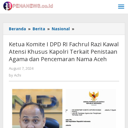
Skip
to
content
Ketua
Beranda
»
Berita
»
Nasional
»
Komite
I
Ketua Komite I DPD RI Fachrul Razi Kawal
DPD
Atensi Khusus Kapolri Terkait Penistaan
RI
Agama dan Pencemaran Nama Aceh
Fachrul
Razi
by
August 7, 2024
Kawal
Achi
by
Achi
Atensi
Khusus
Kapolri
Terkait
Penistaan
Agama
dan
Pencemaran
Nama