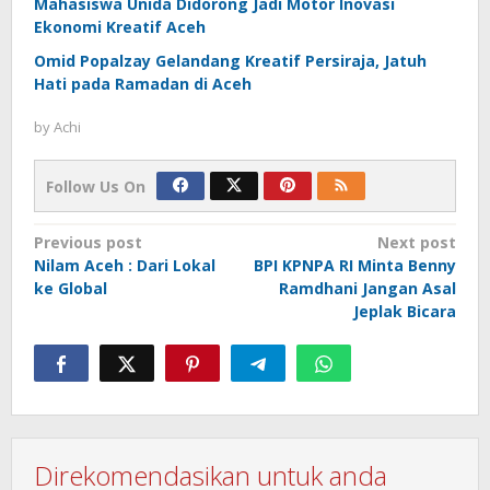
Mahasiswa Unida Didorong Jadi Motor Inovasi
Ekonomi Kreatif Aceh
Omid Popalzay Gelandang Kreatif Persiraja, Jatuh
Hati pada Ramadan di Aceh
by
Achi
Follow Us On
Post
Previous post
Next post
Nilam Aceh : Dari Lokal
BPI KPNPA RI Minta Benny
navigation
ke Global
Ramdhani Jangan Asal
Jeplak Bicara
Direkomendasikan untuk anda