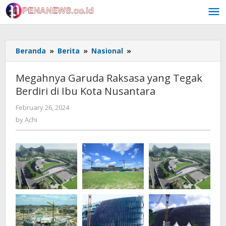
Skip
to
content
Megahnya
Beranda
»
Berita
»
Nasional
»
Garuda
Raksasa
Megahnya Garuda Raksasa yang Tegak
yang
Berdiri di Ibu Kota Nusantara
Tegak
Berdiri
by
February 26, 2024
di
Achi
by
Achi
Ibu
Kota
Nusantara