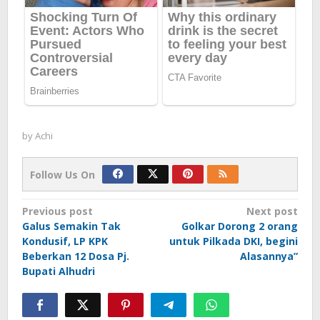
by
Achi
Follow Us On
Post
Previous post
Next post
Galus Semakin Tak
Golkar Dorong 2 orang
navigation
Kondusif, LP KPK
untuk Pilkada DKI, begini
Beberkan 12 Dosa Pj.
Alasannya”
Bupati Alhudri