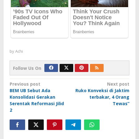
by
Achi
Follow Us On
Post
Previous post
Next post
BEM UB Sebut Ada
Ruko Konveksi di Jaktim
navigation
Konsolidasi Gerakan
terbakar, 4 Orang
Serentak Reformasi Jilid
Tewas”
2