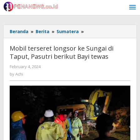
Skip
to
content
Mobil
Beranda
»
Berita
»
Sumatera
»
terseret
longsor
Mobil terseret longsor ke Sungai di
ke
Taput, Pasutri berikut Bayi tewas
Sungai
di
by
February 4, 2024
Taput,
Achi
by
Achi
Pasutri
berikut
Bayi
tewas