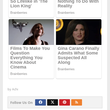
by
Achi
Follow Us On