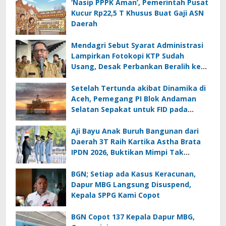
‘Nasip PPPK Aman’, Pemerintah Pusat
Kucur Rp22,5 T Khusus Buat Gaji ASN
Daerah
Mendagri Sebut Syarat Administrasi
Lampirkan Fotokopi KTP Sudah
Usang, Desak Perbankan Beralih ke
Biometrik
Setelah Tertunda akibat Dinamika di
Aceh, Pemegang PI Blok Andaman
Selatan Sepakat untuk FID pada
September 2026
Aji Bayu Anak Buruh Bangunan dari
Daerah 3T Raih Kartika Astha Brata
IPDN 2026, Buktikan Mimpi Tak
Mengenal Batas
BGN; Setiap ada Kasus Keracunan,
Dapur MBG Langsung Disuspend,
Kepala SPPG Kami Copot
BGN Copot 137 Kepala Dapur MBG,