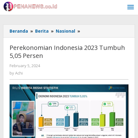
Skip
to
content
Perekonomian
Beranda
»
Berita
»
Nasional
»
Indonesia
2023
Perekonomian Indonesia 2023 Tumbuh
Tumbuh
5,05 Persen
5,05
Persen
by
February 5, 2024
Achi
by
Achi