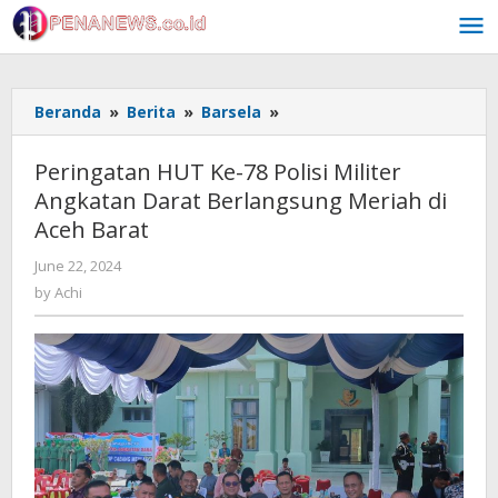
Skip
to
content
Peringatan
Beranda
»
Berita
»
Barsela
»
HUT
Ke-
Peringatan HUT Ke-78 Polisi Militer
78
Angkatan Darat Berlangsung Meriah di
Polisi
Aceh Barat
Militer
Angkatan
by
June 22, 2024
Darat
Achi
by
Achi
Berlangsung
Meriah
di
Aceh
Barat