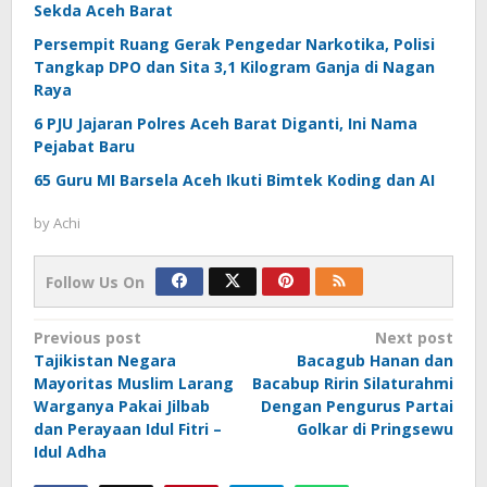
Sekda Aceh Barat
Persempit Ruang Gerak Pengedar Narkotika, Polisi
Tangkap DPO dan Sita 3,1 Kilogram Ganja di Nagan
Raya
6 PJU Jajaran Polres Aceh Barat Diganti, Ini Nama
Pejabat Baru
65 Guru MI Barsela Aceh Ikuti Bimtek Koding dan AI
by
Achi
Follow Us On
Post
Previous post
Next post
Tajikistan Negara
Bacagub Hanan dan
navigation
Mayoritas Muslim Larang
Bacabup Ririn Silaturahmi
Warganya Pakai Jilbab
Dengan Pengurus Partai
dan Perayaan Idul Fitri –
Golkar di Pringsewu
Idul Adha