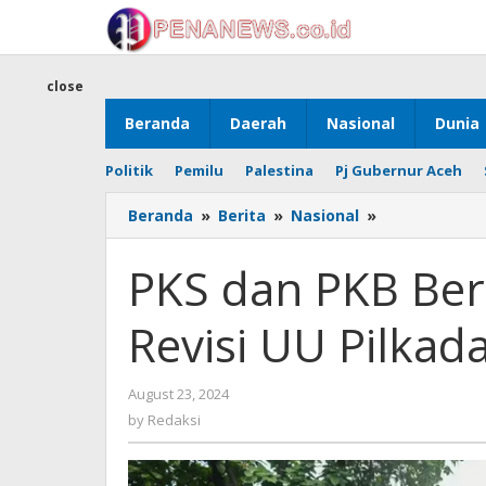
Skip
to
content
close
Beranda
Daerah
Nasional
Dunia
Politik
Pemilu
Palestina
Pj Gubernur Aceh
PKS
Beranda
»
Berita
»
Nasional
»
dan
PKB
PKS dan PKB Ber
Berubah
Sikap
Revisi UU Pilkad
Terhadap
Revisi
UU
by
August 23, 2024
Pilkada
Redaksi
Setelah
by
Redaksi
Demontrasi