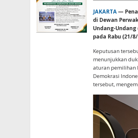
JAKARTA
— Penan
di Dewan Perwaki
Undang-Undang (
pada Rabu (21/8/
Keputusan tersebut
menunjukkan duku
aturan pemilihan 
Demokrasi Indones
tersebut, mengemu