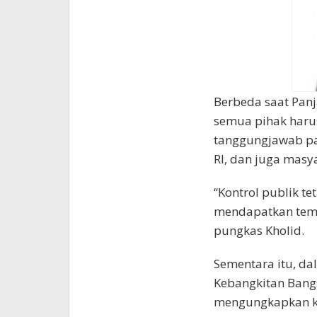
Berbeda saat Panj
semua pihak haru
tanggungjawab par
RI, dan juga masya
“Kontrol publik te
mendapatkan tempa
pungkas Kholid.
Sementara itu, da
Kebangkitan Bangs
mengungkapkan ke