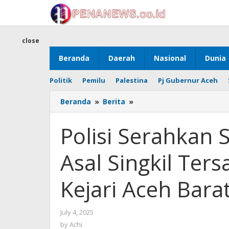
Skip
to
content
close
Beranda
Daerah
Nasional
Dunia
Politik
Pemilu
Palestina
Pj Gubernur Aceh
Polisi
Beranda
»
Berita
»
Serahkan
Seorang
Polisi Serahkan
Mahasiswa
Asal
Asal Singkil Ter
Singkil
Tersangka
penganiayaan
Kejari Aceh Bara
ke
Kejari
Aceh
by
July 4, 2025
Barat
Achi
by
Achi