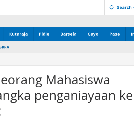
Search
Kutaraja
Pidie
Barsela
Gayo
Pase
I
SKPA
 Seorang Mahasiswa
sangka penganiayaan ke
t