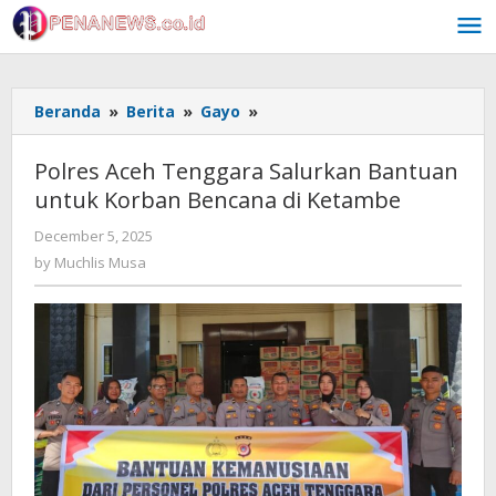
Skip
to
content
Polres
Beranda
»
Berita
»
Gayo
»
Aceh
Tenggara
Polres Aceh Tenggara Salurkan Bantuan
Salurkan
untuk Korban Bencana di Ketambe
Bantuan
untuk
by
December 5, 2025
Korban
Muchlis
by
Muchlis Musa
Bencana
Musa
di
Ketambe