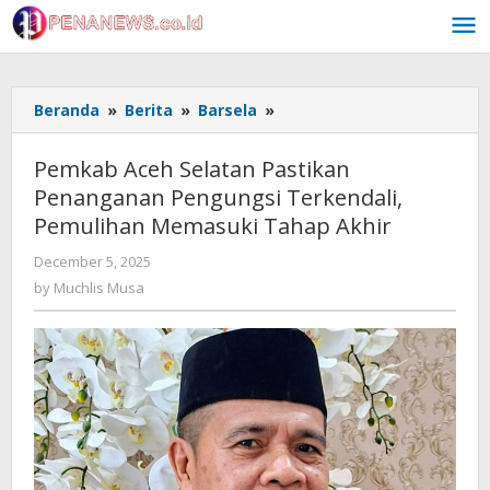
Skip
to
content
Pemkab
Beranda
»
Berita
»
Barsela
»
Aceh
Selatan
Pemkab Aceh Selatan Pastikan
Pastikan
Penanganan Pengungsi Terkendali,
Penanganan
Pemulihan Memasuki Tahap Akhir
Pengungsi
Terkendali,
by
December 5, 2025
Pemulihan
Muchlis
by
Muchlis Musa
Memasuki
Musa
Tahap
Akhir