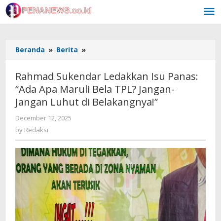
Skip
to
content
Rahmad
Beranda
»
Berita
»
Sukendar
Ledakkan
Rahmad Sukendar Ledakkan Isu Panas:
Isu
“Ada Apa Maruli Bela TPL? Jangan-
Panas:
Jangan Luhut di Belakangnya!”
“Ada
Apa
by
December 12, 2025
Maruli
Redaksi
by
Redaksi
Bela
TPL?
Jangan-
Jangan
Luhut
di
Belakangnya!”