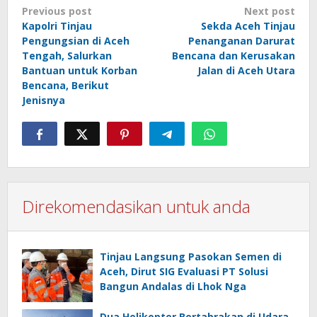
Post
Previous post
Next post
Kapolri Tinjau
Sekda Aceh Tinjau
navigation
Pengungsian di Aceh
Penanganan Darurat
Tengah, Salurkan
Bencana dan Kerusakan
Bantuan untuk Korban
Jalan di Aceh Utara‎
Bencana, Berikut
Jenisnya
Direkomendasikan untuk anda
Tinjau Langsung Pasokan Semen di
Aceh, Dirut SIG Evaluasi PT Solusi
Bangun Andalas di Lhok Nga
Dua Helikopter Bertabrakan di Udara