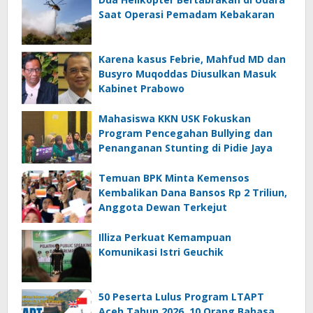
Saat Operasi Pemadam Kebakaran
Karena kasus Febrie, Mahfud MD dan
Busyro Muqoddas Diusulkan Masuk
Kabinet Prabowo
Mahasiswa KKN USK Fokuskan
Program Pencegahan Bullying dan
Penanganan Stunting di Pidie Jaya
Temuan BPK Minta Kemensos
Kembalikan Dana Bansos Rp 2 Triliun,
Anggota Dewan Terkejut
Illiza Perkuat Kemampuan
Komunikasi Istri Geuchik
50 Peserta Lulus Program LTAPT
Aceh Tahun 2026, 10 Orang Bahasa