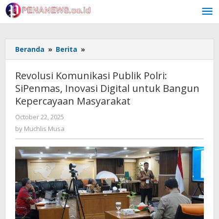
Skip
to
content
Revolusi
Beranda
»
Berita
»
Komunikasi
Publik
Revolusi Komunikasi Publik Polri:
Polri:
SiPenmas, Inovasi Digital untuk Bangun
SiPenmas,
Kepercayaan Masyarakat
Inovasi
Digital
by
October 22, 2025
untuk
Muchlis
by
Muchlis Musa
Bangun
Musa
Kepercayaan
Masyarakat