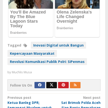
Tagged
Inovasi Digital untuk Bangun
Kepercayaan Masyarakat
Revolusi Komunikasi Publik Polri: SiPenmas
by
Muchlis Musa
Follow Us On
Post
Previous post
Next post
Ketua Banleg DPR;
Sat Brimob Polda Aceh
navigation
Semangat Mualem untuk
Siap Bantu Penyaluran