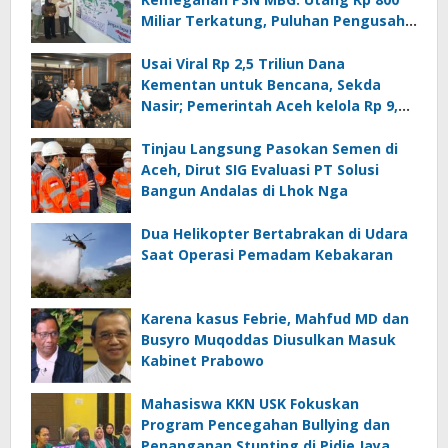
Miliar Terkatung, Puluhan Pengusaha
Terancam Bangkrut
Usai Viral Rp 2,5 Triliun Dana
Kementan untuk Bencana, Sekda
Nasir; Pemerintah Aceh kelola Rp 9,7
Miliar
Tinjau Langsung Pasokan Semen di
Aceh, Dirut SIG Evaluasi PT Solusi
Bangun Andalas di Lhok Nga
Dua Helikopter Bertabrakan di Udara
Saat Operasi Pemadam Kebakaran
Karena kasus Febrie, Mahfud MD dan
Busyro Muqoddas Diusulkan Masuk
Kabinet Prabowo
Mahasiswa KKN USK Fokuskan
Program Pencegahan Bullying dan
Penanganan Stunting di Pidie Jaya