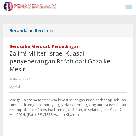
Skip
to
content
Zalim!
Beranda
»
Berita
»
Militer
Israel
Berusaha Merusak Perundingan
Kuasai
Zalim! Militer Israel Kuasai
penyeberangan
penyeberangan Rafah dari Gaza ke
Rafah
Mesir
dari
Gaza
by
May 7, 2024
ke
Achi
by
Achi
Mesir
Warga Palestina memeriksa lokasi serangan Israel terhadap sebuah
rumah, di tengah konflik yang sedang berlangsung antara Israel dan
kelompok Islam Palestina Hamas, di Rafah, di selatan Jalur Gaza 7
Mei 2024. (Foto; REUTERS/Hatem Khaled)