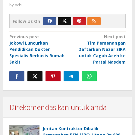
by
Achi
Follow Us On
Post
Previous post
Next post
Jokowi Luncurkan
Tim Pemenangan
navigation
Pendidikan Dokter
Daftarkan Nazar SIRA
Spesialis Berbasis Rumah
untuk Cagub Aceh ke
Sakit
Partai Nasdem
Direkomendasikan untuk anda
Jeritan Kontraktor Dibalik
Kemegahan PSN MBG: Utang Rp 800