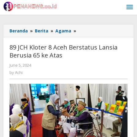
Skip
to
content
89
Beranda
»
Berita
»
Agama
»
JCH
Kloter
89 JCH Kloter 8 Aceh Berstatus Lansia
8
Berusia 65 ke Atas
Aceh
Berstatus
by
June 5, 2024
Lansia
Achi
by
Achi
Berusia
65
ke
Atas