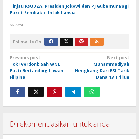
Tinjau RSUDZA, Presiden Jokowi dan PJ Gubernur Bagi
Paket Sembako Untuk Lansia
by
Achi
Follow Us On
Post
Previous post
Next post
Tok! Verdonk Sah WNI,
Muhammadiyah
navigation
Pasti Bertanding Lawan
Hengkang Dari BSI Tarik
Filipina
Dana 13 Triliun
Direkomendasikan untuk anda