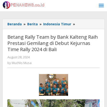
Skip
to
content
Betang
Beranda
»
Berita
»
Indonesia Timur
»
Rally
Team
Betang Rally Team by Bank Kalteng Raih
by
Prestasi Gemilang di Debut Kejurnas
Bank
Time Rally 2024 di Bali
Kalteng
Raih
by
August 28, 2024
Prestasi
Muchlis
by
Muchlis Musa
Gemilang
Musa
di
Debut
Kejurnas
Time
Rally
2024
di
Bali