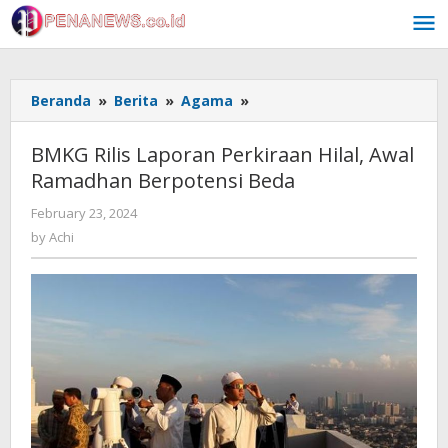
Skip
to
content
BMKG
Beranda
»
Berita
»
Agama
»
Rilis
Laporan
BMKG Rilis Laporan Perkiraan Hilal, Awal
Perkiraan
Ramadhan Berpotensi Beda
Hilal,
Awal
by
February 23, 2024
Ramadhan
Achi
by
Achi
Berpotensi
Beda