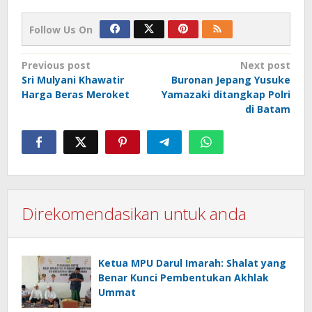
Follow Us On
Post
Previous post
Next post
Sri Mulyani Khawatir
Buronan Jepang Yusuke
navigation
Harga Beras Meroket
Yamazaki ditangkap Polri
di Batam
Direkomendasikan untuk anda
Ketua MPU Darul Imarah: Shalat yang
Benar Kunci Pembentukan Akhlak
Ummat