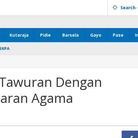
Search
Kutaraja
Pidie
Barsela
Gayo
Pase
I
SKPA
n Tawuran Dengan
jaran Agama