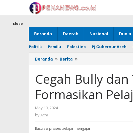
Skip
to
content
close
Beranda
Daerah
Nasional
Dunia
Politik
Pemilu
Palestina
Pj Gubernur Aceh
Cegah
Beranda
»
Berita
»
Bully
dan
Cegah Bully da
Tawuran
Dengan
Formasikan Pela
Formasikan
Pelajaran
Agama
by
May 19, 2024
Achi
by
Achi
Ilustrasi proses belajar mengajar