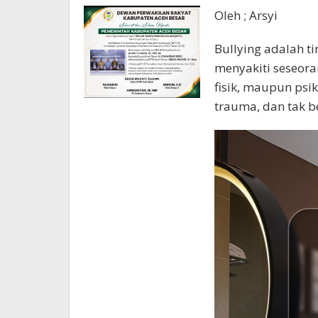
Oleh ; Arsyi
Bullying adalah 
menyakiti seseora
fisik, maupun psi
trauma, dan tak be