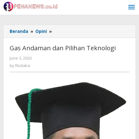
Skip
to
content
Gas
Beranda
»
Opini
»
Andaman
dan
Gas Andaman dan Pilihan Teknologi
Pilihan
Teknologi
by
June 3, 2026
Redaksi
by
Redaksi