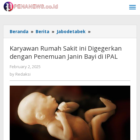
Skip
to
content
Karyawan
Beranda
»
Berita
»
Jabodetabek
»
Rumah
Sakit
Karyawan Rumah Sakit ini Digegerkan
ini
dengan Penemuan Janin Bayi di IPAL
Digegerkan
dengan
by
February 2, 2025
Penemuan
Redaksi
by
Redaksi
Janin
Bayi
di
IPAL