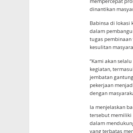
mempercepat pro
dinantikan masya
Babinsa di lokasi
dalam pembangun
tugas pembinaan 
kesulitan masyara
“Kami akan selalu
kegiatan, termas
jembatan gantung 
pekerjaan menjadi
dengan masyarakat
Ia menjelaskan 
tersebut memiliki
dalam mendukung a
yang terbatas men