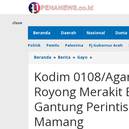
Skip
to
content
close
Beranda
Daerah
Nasional
Dunia
Politik
Pemilu
Palestina
Pj Gubernur Aceh
Kodim
Beranda
»
Berita
»
Gayo
»
0108/Agara
dan
Kodim 0108/Aga
Warga
Gotong
Royong Merakit 
Royong
Merakit
Besi
Gantung Perintis
Pondasi
Jembatan
Mamang
Gantung
Perintis