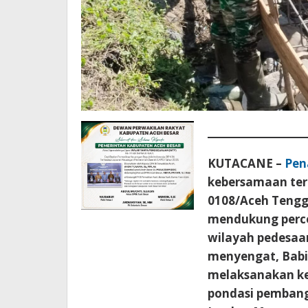
KUTACANE –
Pen
kebersamaan ter
0108/Aceh Teng
mendukung perce
wilayah pedesaa
menyengat, Babi
melaksanakan ke
pondasi pembang