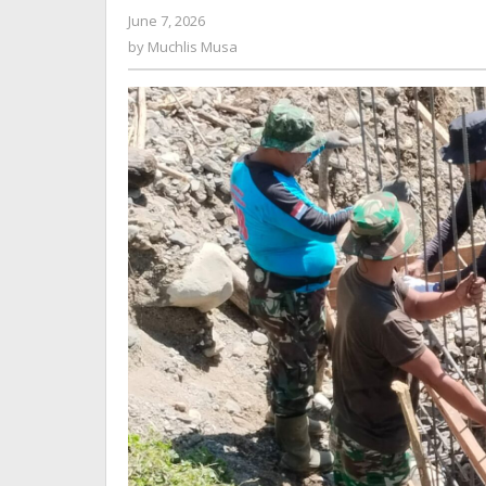
di
by
June 7, 2026
Desa
Muchlis
by
Muchlis Musa
Jambur
Musa
Mamang