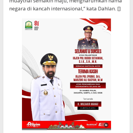
muaythai semakin maju, mengharumkan nama
negara di kancah internasional,” kata Dahlan. []