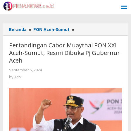
Skip
to
content
Pertandingan
Beranda
»
PON Aceh-Sumut
»
Cabor
Muaythai
Pertandingan Cabor Muaythai PON XXI
PON
Aceh-Sumut, Resmi Dibuka Pj Gubernur
XXI
Aceh
Aceh-
Sumut,
by
September 5, 2024
Resmi
Achi
by
Achi
Dibuka
Pj
Gubernur
Aceh