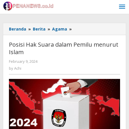
Skip
to
content
Posisi
Beranda
»
Berita
»
Agama
»
Hak
Suara
Posisi Hak Suara dalam Pemilu menurut
dalam
Islam
Pemilu
menurut
by
February 9, 2024
Islam
Achi
by
Achi