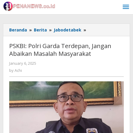
Skip
to
content
PSKBI:
Beranda
»
Berita
»
Jabodetabek
»
Polri
Garda
PSKBI: Polri Garda Terdepan, Jangan
Terdepan,
Abaikan Masalah Masyarakat
Jangan
Abaikan
by
January 6, 2025
Masalah
Achi
by
Achi
Masyarakat