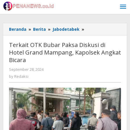
Skip
to
content
Terkait
Beranda
»
Berita
»
Jabodetabek
»
OTK
Bubar
Terkait OTK Bubar Paksa Diskusi di
Paksa
Hotel Grand Mampang, Kapolsek Angkat
Diskusi
Bicara
di
Hotel
by
September 28, 2024
Grand
Redaksi
by
Redaksi
Mampang,
Kapolsek
Angkat
Bicara